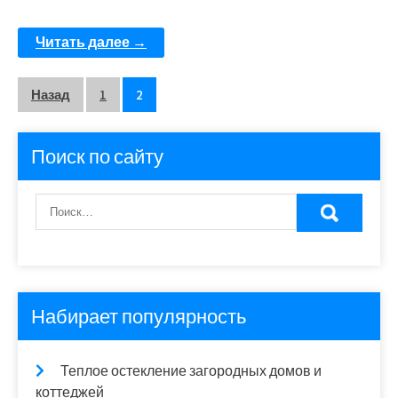
Читать далее →
Пагинация
Назад
1
2
записей
Поиск по сайту
Набирает популярность
Теплое остекление загородных домов и
коттеджей