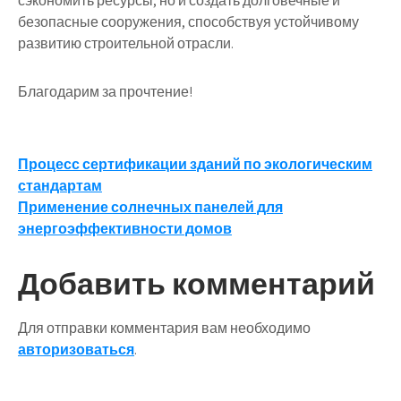
сэкономить ресурсы, но и создать долговечные и
безопасные сооружения, способствуя устойчивому
развитию строительной отрасли.
Благодарим за прочтение!
Навигация
Процесс сертификации зданий по экологическим
стандартам
по
Применение солнечных панелей для
записям
энергоэффективности домов
Добавить комментарий
Для отправки комментария вам необходимо
авторизоваться
.